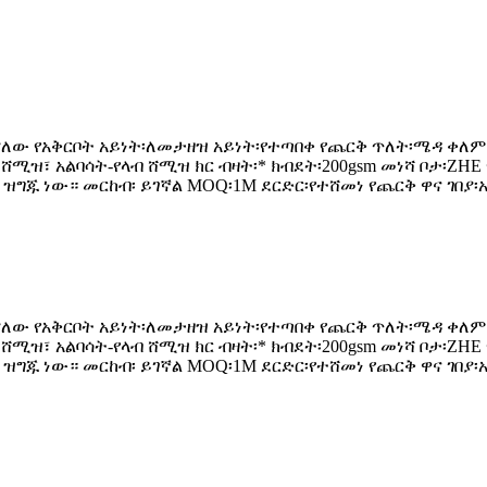
 ያለው የአቅርቦት አይነት፡ለመታዘዝ አይነት፡የተጣበቀ የጨርቅ ጥለት፡ሜዳ ቀለም
ሸሚዝ፣ አልባሳት-የላብ ሸሚዝ ክር ብዛት፡* ክብደት፡200gsm መነሻ ቦታ፡ZHE
ግጁ ነው። መርከብ፡ ይገኛል MOQ፡1M ደርድር፡የተሸመነ የጨርቅ ዋና ገበያ፡አ
 ያለው የአቅርቦት አይነት፡ለመታዘዝ አይነት፡የተጣበቀ የጨርቅ ጥለት፡ሜዳ ቀለም
ሸሚዝ፣ አልባሳት-የላብ ሸሚዝ ክር ብዛት፡* ክብደት፡200gsm መነሻ ቦታ፡ZHE
ግጁ ነው። መርከብ፡ ይገኛል MOQ፡1M ደርድር፡የተሸመነ የጨርቅ ዋና ገበያ፡አ