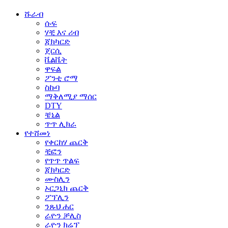
ሹራብ
ሱፍ
ሃቺ እና ሪብ
ጃክካርድ
ጀርሲ
ቬልቬት
ዋፍል
ፖንቲ ሮማ
ስኩባ
ማቅለሚያ ማሰር
DTY
ቼኒል
ጥጥ ሊክራ
የተሸመነ
የቀርከሃ ጨርቅ
ቺፎን
የጥጥ ጥልፍ
ጃክካርድ
ሙስሊን
ኦርጋኒክ ጨርቅ
ፖፕሊን
ንጹህ ሐር
ራዮን ቻሊስ
ራዮን ክሬፕ