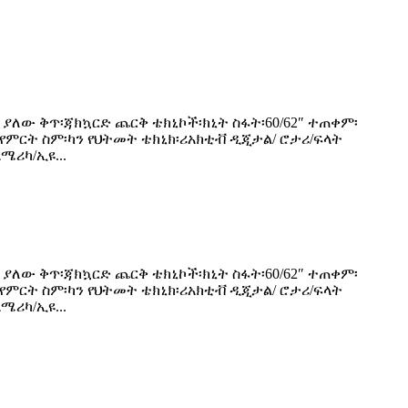
 ያለው ቅጥ፡ጃክኳርድ ጨርቅ ቴክኒኮች፡ክኒት ስፋት፡60/62″ ተጠቀም፡
 የምርት ስም፡ካን የህትመት ቴክኒክ፡ሪአክቲቭ ዲጂታል/ ሮታሪ/ፍላት
ሜሪካ/ኢዩ...
 ያለው ቅጥ፡ጃክኳርድ ጨርቅ ቴክኒኮች፡ክኒት ስፋት፡60/62″ ተጠቀም፡
 የምርት ስም፡ካን የህትመት ቴክኒክ፡ሪአክቲቭ ዲጂታል/ ሮታሪ/ፍላት
ሜሪካ/ኢዩ...