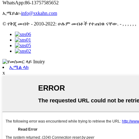
WhatsApp:
86-13757585652
ኢሜይል፡-
info@sxkahn.com
© የቅጂ መብት - 2010-2022: ሁሉም መብቶች የተጠበቁ ናቸው.
- , , , , , ,
ኢሜል ላክ
x