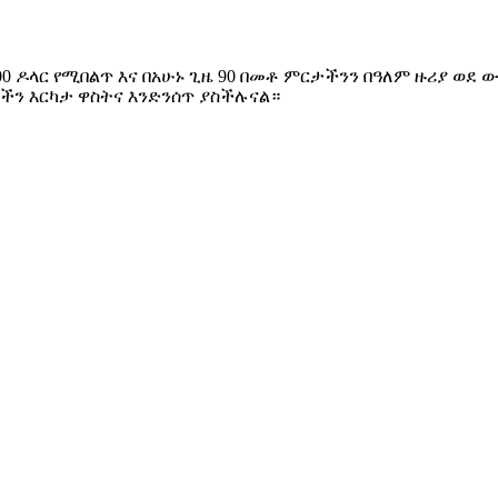
000 ዶላር የሚበልጥ እና በአሁኑ ጊዜ 90 በመቶ ምርታችንን በዓለም ዙሪያ ወደ
ችን እርካታ ዋስትና እንድንሰጥ ያስችሉናል።