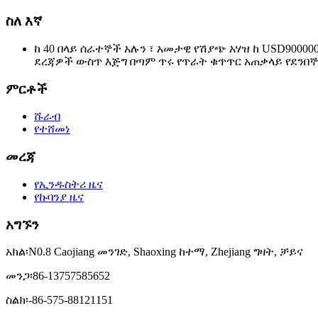
ስለ እኛ
ከ 40 በላይ ሰራተኞች አሉን ፣ አመታዊ የሽያጭ አሃዝ ከ USD9000
ደረጃዎች ውስጥ እጅግ በጣም ጥሩ የጥራት ቁጥጥር አጠቃላይ የደንበኞ
ምርቶች
ሹራብ
የተሸመነ
መረጃ
የኢንዱስትሪ ዜና
የኩባንያ ዜና
አግኙን
አክል፡
N0.8 Caojiang መንገድ, Shaoxing ከተማ, Zhejiang ግዛት, ቻይና
መንጋ፡
86-13757585652
ስልክ፡-
86-575-88121151