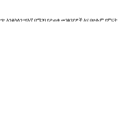
 ውጭ እንልካለን።የእኛ በሚገባ የታጠቁ መገልገያዎች እና በሁሉም የምርት