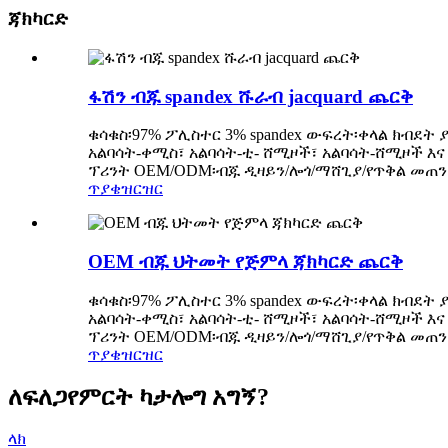
ጃክካርድ
ፋሽን ብጁ spandex ሹራብ jacquard ጨርቅ
ቁሳቁስ፡97% ፖሊስተር 3% spandex ውፍረት፡ቀላል ክብደት
አልባሳት-ቀሚስ፣ አልባሳት-ቲ- ሸሚዞች፣ አልባሳት-ሸሚዞች እና 
ፕሪንት OEM/ODM፡ብጁ ዲዛይን/ሎጎ/ማሸጊያ/የጥቅል መጠን ዝ
ጥያቄ
ዝርዝር
OEM ብጁ ህትመት የጅምላ ጃክካርድ ጨርቅ
ቁሳቁስ፡97% ፖሊስተር 3% spandex ውፍረት፡ቀላል ክብደት
አልባሳት-ቀሚስ፣ አልባሳት-ቲ- ሸሚዞች፣ አልባሳት-ሸሚዞች እና 
ፕሪንት OEM/ODM፡ብጁ ዲዛይን/ሎጎ/ማሸጊያ/የጥቅል መጠን ዝ
ጥያቄ
ዝርዝር
ለፍለጋ
የምርት ካታሎግ አግኝ?
ላክ