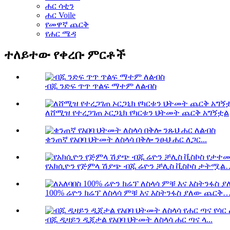
ሐር ሳቲን
ሐር Voile
የመዋኛ ጨርቅ
የሐር ሜዳ
ተለይተው የቀረቡ ምርቶች
ብጁ ንድፍ ጥጥ ጥልፍ ማተም ለልብስ
ለሸሚዝ የተረጋገጠ ኦርጋኒክ የካርቱን ህትመት ጨርቅ አግኝቷል
ቄንጠኛ የአበባ ህትመት ለስላሳ በቅሎ ንፁህ ሐር ለጋር...
የአክሲዮን የጅምላ ሽያጭ ብጁ ሬዮን ቻሊስ ቪስኮስ ታትሟል
100% ሬዮን ክሬፕ ለስላሳ ምቹ እና እስትንፋስ ያለው ጨርቅ
ብጁ ዲዛይን ዲጂታል የአበባ ህትመት ለስላሳ ሐር ጣና ላ...