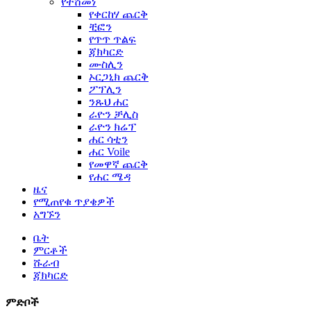
የተሸመነ
የቀርከሃ ጨርቅ
ቺፎን
የጥጥ ጥልፍ
ጃክካርድ
ሙስሊን
ኦርጋኒክ ጨርቅ
ፖፕሊን
ንጹህ ሐር
ራዮን ቻሊስ
ራዮን ክሬፕ
ሐር ሳቲን
ሐር Voile
የመዋኛ ጨርቅ
የሐር ሜዳ
ዜና
የሚጠየቁ ጥያቄዎች
አግኙን
ቤት
ምርቶች
ሹራብ
ጃክካርድ
ምድቦች