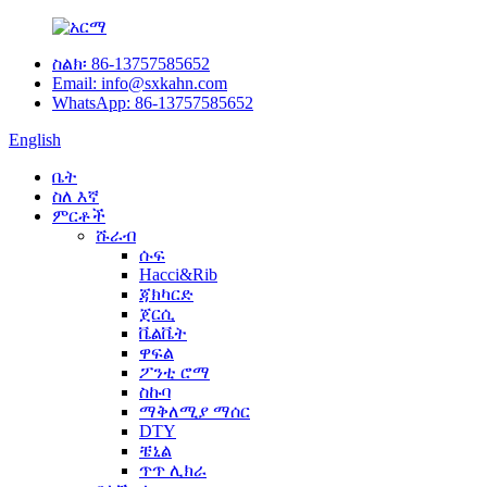
ስልክ፡ 86-13757585652
Email: info@sxkahn.com
WhatsApp: 86-13757585652
English
ቤት
ስለ እኛ
ምርቶች
ሹራብ
ሱፍ
Hacci&Rib
ጃክካርድ
ጀርሲ
ቬልቬት
ዋፍል
ፖንቲ ሮማ
ስኩባ
ማቅለሚያ ማሰር
DTY
ቼኒል
ጥጥ ሊክራ