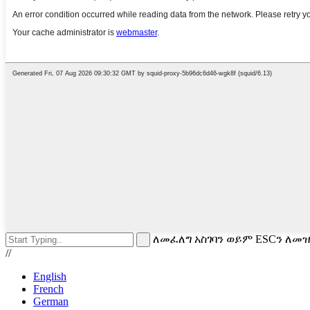
ለመፈለግ አስገባን ወይም ESCን ለመ
//
English
French
German